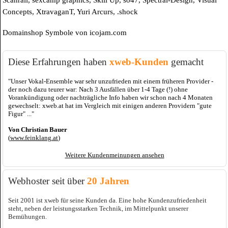
Scanrail, sexcamp graphics, Skill Up, so47, Spectral-Design, Visual
Concepts, XtravaganT, Yuri Arcurs, .shock
Domainshop Symbole von icojam.com
Diese Erfahrungen haben
xweb-Kunden
gemacht
"Unser Vokal-Ensemble war sehr unzufrieden mit einem früheren Provider -
der noch dazu teurer war: Nach 3 Ausfällen über 1-4 Tage (!) ohne
Vorankündigung oder nachträgliche Info haben wir schon nach 4 Monaten
gewechselt: xweb.at hat im Vergleich mit einigen anderen Providern "gute
Figur" ..."
Von Christian Bauer
(
www.feinklang.at
)
Weitere Kundenmeinungen ansehen
Webhoster seit über
20 Jahren
Seit 2001 ist xweb für seine Kunden da. Eine hohe Kundenzufriedenheit
steht, neben der leistungsstarken Technik, im Mittelpunkt unserer
Bemühungen.