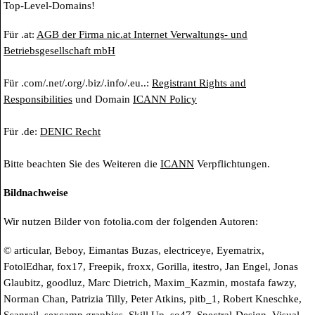
Top-Level-Domains!
Für .at:
AGB der Firma nic.at Internet Verwaltungs- und
Betriebsgesellschaft mbH
Für .com/.net/.org/.biz/.info/.eu..:
Registrant Rights and
Responsibilities
und Domain
ICANN Policy
Für .de:
DENIC Recht
Bitte beachten Sie des Weiteren die
ICANN
Verpflichtungen.
Bildnachweise
Wir nutzen Bilder von fotolia.com der folgenden Autoren:
© articular, Beboy, Eimantas Buzas, electriceye, Eyematrix,
FotolEdhar, fox17, Freepik, froxx, Gorilla, itestro, Jan Engel, Jonas
Glaubitz, goodluz, Marc Dietrich, Maxim_Kazmin, mostafa fawzy,
Norman Chan, Patrizia Tilly, Peter Atkins, pitb_1, Robert Kneschke,